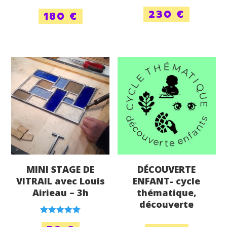
Note
230
€
180
€
5.00
sur 5
MINI STAGE DE
DÉCOUVERTE
VITRAIL avec Louis
ENFANT- cycle
Airieau – 3h
thématique,
découverte
Note