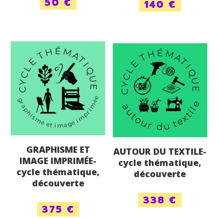
50
€
140
€
5.00
sur 5
GRAPHISME ET
AUTOUR DU TEXTILE-
IMAGE IMPRIMÉE-
cycle thématique,
cycle thématique,
découverte
découverte
338
€
375
€