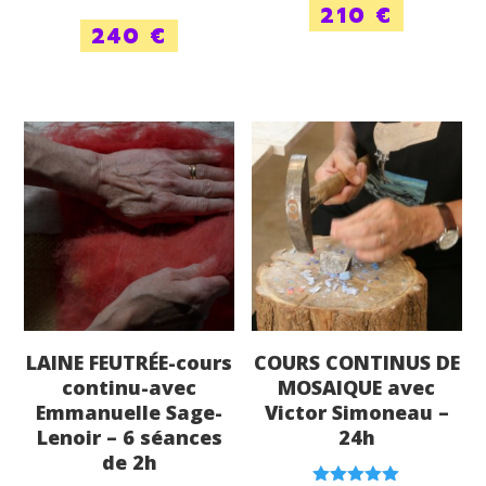
210
€
Note
240
€
4.50
sur 5
LAINE FEUTRÉE-cours
COURS CONTINUS DE
continu-avec
MOSAIQUE avec
Emmanuelle Sage-
Victor Simoneau –
Lenoir – 6 séances
24h
de 2h